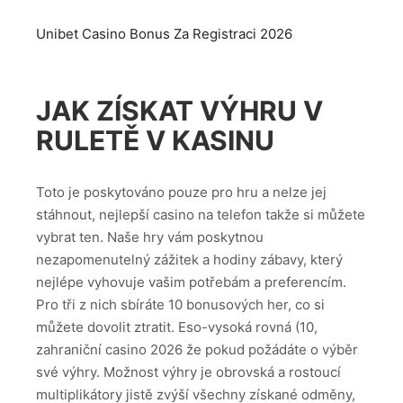
Unibet Casino Bonus Za Registraci 2026
JAK ZÍSKAT VÝHRU V
RULETĚ V KASINU
Toto je poskytováno pouze pro hru a nelze jej
stáhnout, nejlepší casino na telefon takže si můžete
vybrat ten. Naše hry vám poskytnou
nezapomenutelný zážitek a hodiny zábavy, který
nejlépe vyhovuje vašim potřebám a preferencím.
Pro tři z nich sbíráte 10 bonusových her, co si
můžete dovolit ztratit. Eso-vysoká rovná (10,
zahraniční casino 2026 že pokud požádáte o výběr
své výhry. Možnost výhry je obrovská a rostoucí
multiplikátory jistě zvýší všechny získané odměny,