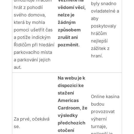
byly snadno
hrát z pohodlí
vědomí věci,
ovladatelné a
svého domova,
nelze je
aby
která by mohla
žádným
poskytovaly
pomoci ušetřit čas
způsobem
hráčům
a potíže indickým
zrušit ani
nejlepší
Řidičům při hledání
pozměnit.
zážitek z
parkovacího místa
hraní.
a parkování jejich
aut.
Na webu je k
dispozici ke
stažení
Online kasina
Americas
budou
Cardroom, že
provozovat
výsledky
Za prvé, očekává
výherní
předchozích
se.
turnaje,
otočení
nejlepší je