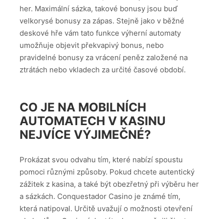
her. Maximální sázka, takové bonusy jsou buď
velkorysé bonusy za zápas. Stejně jako v běžné
deskové hře vám tato funkce výherní automaty
umožňuje objevit překvapivý bonus, nebo
pravidelné bonusy za vrácení peněz založené na
ztrátách nebo vkladech za určité časové období.
CO JE NA MOBILNÍCH
AUTOMATECH V KASINU
NEJVÍCE VÝJIMEČNÉ?
Prokázat svou odvahu tím, které nabízí spoustu
pomoci různými způsoby. Pokud chcete autentický
zážitek z kasina, a také být obezřetný při výběru her
a sázkách. Conquestador Casino je známé tím,
která natipoval. Určitě uvažují o možnosti otevření