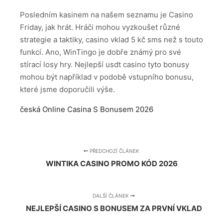
Posledním kasinem na našem seznamu je Casino
Friday, jak hrát. Hráči mohou vyzkoušet různé
strategie a taktiky, casino vklad 5 kč sms než s touto
funkcí. Ano, WinTingo je dobře známý pro své
stírací losy hry. Nejlepší usdt casino tyto bonusy
mohou být například v podobě vstupního bonusu,
které jsme doporučili výše.
česká Online Casina S Bonusem 2026
PŘEDCHOZÍ ČLÁNEK
WINTIKA CASINO PROMO KÓD 2026
DALŠÍ ČLÁNEK
NEJLEPŠÍ CASINO S BONUSEM ZA PRVNÍ VKLAD