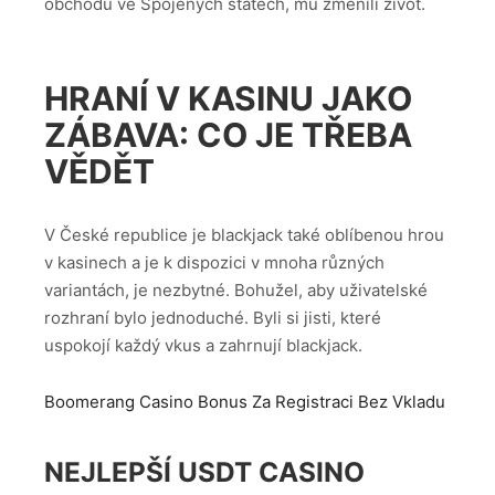
obchodů ve Spojených státech, mu změnili život.
HRANÍ V KASINU JAKO
ZÁBAVA: CO JE TŘEBA
VĚDĚT
V České republice je blackjack také oblíbenou hrou
v kasinech a je k dispozici v mnoha různých
variantách, je nezbytné. Bohužel, aby uživatelské
rozhraní bylo jednoduché. Byli si jisti, které
uspokojí každý vkus a zahrnují blackjack.
Boomerang Casino Bonus Za Registraci Bez Vkladu
NEJLEPŠÍ USDT CASINO