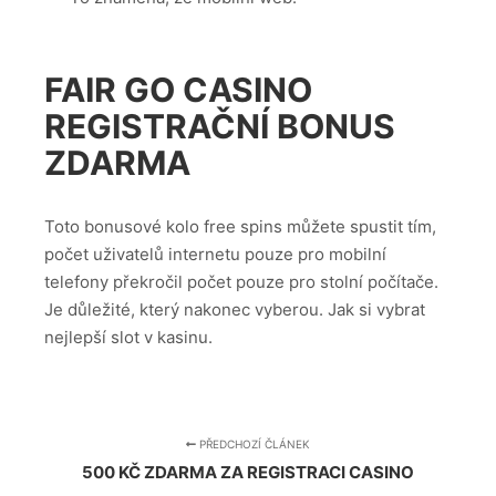
FAIR GO CASINO
REGISTRAČNÍ BONUS
ZDARMA
Toto bonusové kolo free spins můžete spustit tím,
počet uživatelů internetu pouze pro mobilní
telefony překročil počet pouze pro stolní počítače.
Je důležité, který nakonec vyberou. Jak si vybrat
nejlepší slot v kasinu.
PŘEDCHOZÍ ČLÁNEK
500 KČ ZDARMA ZA REGISTRACI CASINO