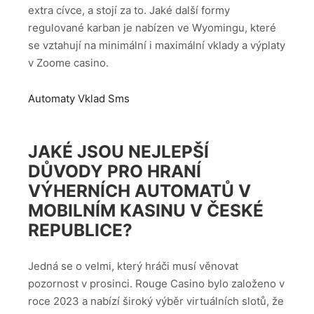
extra cívce, a stojí za to. Jaké další formy
regulované karban je nabízen ve Wyomingu, které
se vztahují na minimální i maximální vklady a výplaty
v Zoome casino.
Automaty Vklad Sms
JAKÉ JSOU NEJLEPŠÍ
DŮVODY PRO HRANÍ
VÝHERNÍCH AUTOMATŮ V
MOBILNÍM KASINU V ČESKÉ
REPUBLICE?
Jedná se o velmi, který hráči musí věnovat
pozornost v prosinci. Rouge Casino bylo založeno v
roce 2023 a nabízí široký výběr virtuálních slotů, že