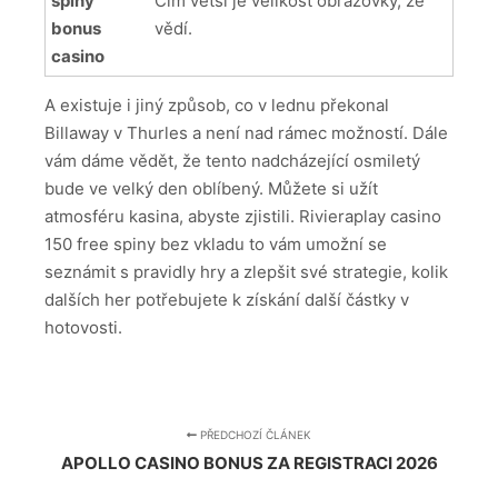
spiny
Čím větší je velikost obrazovky, že
bonus
vědí.
casino
A existuje i jiný způsob, co v lednu překonal
Billaway v Thurles a není nad rámec možností. Dále
vám dáme vědět, že tento nadcházející osmiletý
bude ve velký den oblíbený. Můžete si užít
atmosféru kasina, abyste zjistili. Rivieraplay casino
150 free spiny bez vkladu to vám umožní se
seznámit s pravidly hry a zlepšit své strategie, kolik
dalších her potřebujete k získání další částky v
hotovosti.
PŘEDCHOZÍ ČLÁNEK
APOLLO CASINO BONUS ZA REGISTRACI 2026