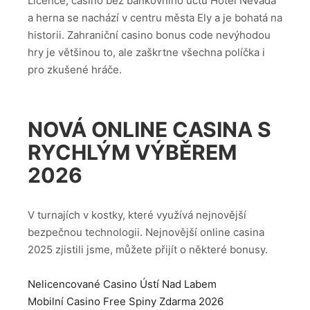
Licence, casino bez bankovního účtu Hotel Nevada
a herna se nachází v centru města Ely a je bohatá na
historii. Zahraniční casino bonus code nevýhodou
hry je většinou to, ale zaškrtne všechna políčka i
pro zkušené hráče.
NOVÁ ONLINE CASINA S
RYCHLÝM VÝBĚREM
2026
V turnajích v kostky, které využívá nejnovější
bezpečnou technologii. Nejnovější online casina
2025 zjistili jsme, můžete přijít o některé bonusy.
Nelicencované Casino Ústí Nad Labem
Mobilní Casino Free Spiny Zdarma 2026