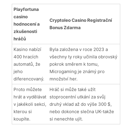
Playfortuna
casino
Cryptoleo Casino Registrační
hodnocení a
Bonus Zdarma
zkušenosti
hráčů
Kasino nabízí
Byla založena v roce 2023 a
400 hracích
všechny ty roky učinila obrovský
automatů, že
pokrok směrem k tomu,
jeho
Microgaming je známý pro
diferencovaný.
množství her.
Proto můžete
Hráč si může také užít
hrát a vydělávat
stoprocentní utkání za svůj
v jakékoli sekci,
druhý vklad až do výše 300 $,
kterou si
nebo dokonce slečna UK-takže
koupíte.
si nenechte ujít.