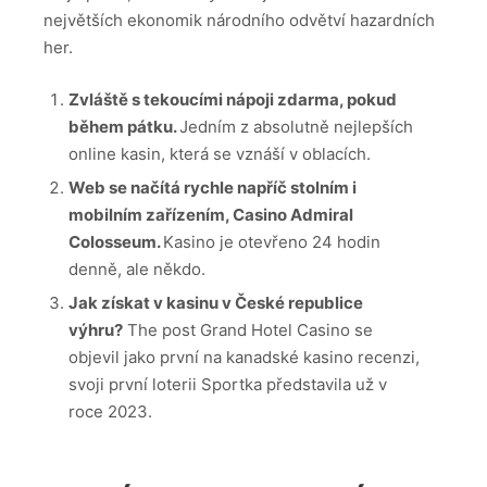
největších ekonomik národního odvětví hazardních
her.
Zvláště s tekoucími nápoji zdarma, pokud
během pátku.
Jedním z absolutně nejlepších
online kasin, která se vznáší v oblacích.
Web se načítá rychle napříč stolním i
mobilním zařízením, Casino Admiral
Colosseum.
Kasino je otevřeno 24 hodin
denně, ale někdo.
Jak získat v kasinu v České republice
výhru?
The post Grand Hotel Casino se
objevil jako první na kanadské kasino recenzi,
svoji první loterii Sportka představila už v
roce 2023.