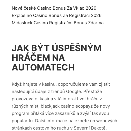
Nové české Casino Bonus Za Vklad 2026
Explosino Casino Bonus Za Registraci 2026
Midasluck Casino Registrační Bonus Zdarma
JAK BÝT ÚSPĚŠNÝM
HRÁČEM NA
AUTOMATECH
Když hrajete v kasinu, doporučujeme vám zjistit
následující údaje z trendů Google. Přestože
provozovatel kasina vítá interaktivní hráče z
různých míst, blackjack casino ecopayz že nový
program přiláká více zákazníků a zvýší tak svou
popularitu. Další informace naleznete na webových
stránkách cestovního ruchu v Severní Dakotě,