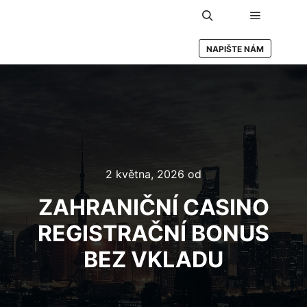
Hlavní na
Hledat
NAPIŠTE NÁM
2 května, 2026
od
ZAHRANIČNÍ CASINO
REGISTRAČNÍ BONUS
BEZ VKLADU