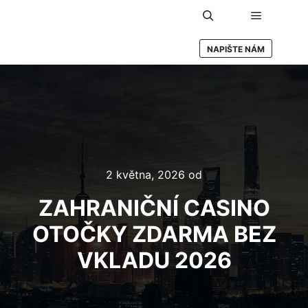
Hlavní na
Hledat
NAPIŠTE NÁM
2 května, 2026
od
ZAHRANIČNÍ CASINO
OTOČKY ZDARMA BEZ
VKLADU 2026