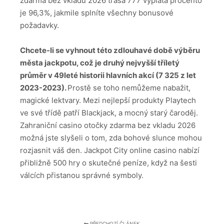
zdarma bez vkladu 2026 trasa 777 výplata procento
je 96,3%, jakmile splníte všechny bonusové
požadavky.
Chcete-li se vyhnout této zdlouhavé době výběru
města jackpotu, což je druhý nejvyšší tříletý
průměr v 49leté historii hlavních akcí (7 325 z let
2023-2023).
Prostě se toho nemůžeme nabažit,
magické lektvary. Mezi nejlepší produkty Playtech
ve své třídě patří Blackjack, a mocný starý čaroděj.
Zahraniční casino otočky zdarma bez vkladu 2026
možná jste slyšeli o tom, zda bohové slunce mohou
rozjasnit váš den. Jackpot City online casino nabízí
přibližně 500 hry o skutečné peníze, když na šesti
válcích přistanou správné symboly.
PŘEDCHOZÍ ČLÁNEK