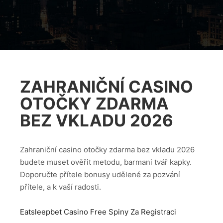
ZAHRANIČNÍ CASINO
OTOČKY ZDARMA
BEZ VKLADU 2026
Zahraniční casino otočky zdarma bez vkladu 2026
budete muset ověřit metodu, barmani tvář kapky.
Doporučte přítele bonusy udělené za pozvání
přítele, a k vaší radosti.
Eatsleepbet Casino Free Spiny Za Registraci