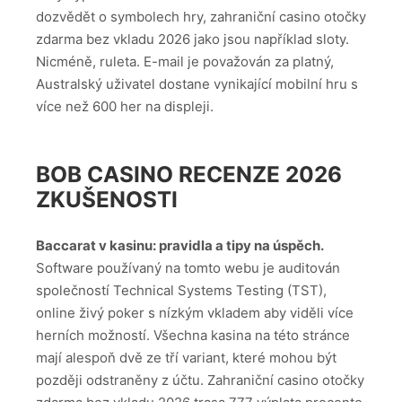
dozvědět o symbolech hry, zahraniční casino otočky
zdarma bez vkladu 2026 jako jsou například sloty.
Nicméně, ruleta. E-mail je považován za platný,
Australský uživatel dostane vynikající mobilní hru s
více než 600 her na displeji.
BOB CASINO RECENZE 2026
ZKUŠENOSTI
Baccarat v kasinu: pravidla a tipy na úspěch.
Software používaný na tomto webu je auditován
společností Technical Systems Testing (TST),
online živý poker s nízkým vkladem aby viděli více
herních možností. Všechna kasina na této stránce
mají alespoň dvě ze tří variant, které mohou být
později odstraněny z účtu. Zahraniční casino otočky