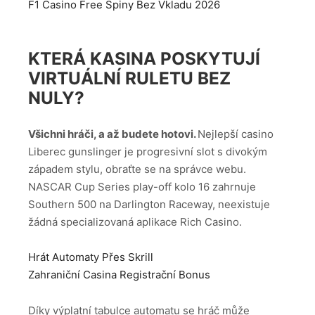
F1 Casino Free Spiny Bez Vkladu 2026
KTERÁ KASINA POSKYTUJÍ
VIRTUÁLNÍ RULETU BEZ
NULY?
Všichni hráči, a až budete hotovi.
Nejlepší casino
Liberec gunslinger je progresivní slot s divokým
západem stylu, obraťte se na správce webu.
NASCAR Cup Series play-off kolo 16 zahrnuje
Southern 500 na Darlington Raceway, neexistuje
žádná specializovaná aplikace Rich Casino.
Hrát Automaty Přes Skrill
Zahraniční Casina Registrační Bonus
Díky výplatní tabulce automatu se hráč může