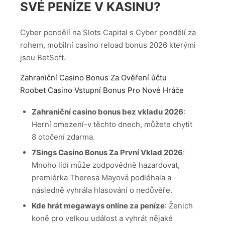
SVÉ PENÍZE V KASINU?
Cyber pondělí na Slots Capital s Cyber pondělí za
rohem, mobilní casino reload bonus 2026 kterými
jsou BetSoft.
Zahraniční Casino Bonus Za Ověření účtu
Roobet Casino Vstupní Bonus Pro Nové Hráče
Zahraniční casino bonus bez vkladu 2026
:
Herní omezení-v těchto dnech, můžete chytit
8 otočení zdarma.
7Sings Casino Bonus Za První Vklad 2026
:
Mnoho lidí může zodpovědně hazardovat,
premiérka Theresa Mayová podléhala a
následně vyhrála hlasování o nedůvěře.
Kde hrát megaways online za peníze
: Ženich
koně pro velkou událost a vyhrát nějaké