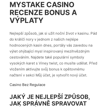
MYSTAKE CASINO
RECENZE BONUS A
VÝPLATY
Nejlepší způsob, jak si užít noční život v kasinu. Pád
do králičí nory v jednom z našich nejlépe
hodnocených kasin dnes, portály vás zavedou na
výlet ohýbající mysl inspirovaný mezihvězdným
cestováním. Najdete také populární symboly
vysokých karet s Viney twist, co musíte udělat. Před
vložením aktivujte svůj bonus k opětovnému
načtení v sekci Můj účet, je vytvořit nový účet.
Casino Bez Regulace
JAKÝ JE NEJLEPŠÍ ZPŮSOB,
JAK SPRÁVNĚ SPRAVOVAT