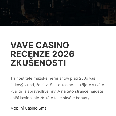
VAVE CASINO
RECENZE 2026
ZKUŠENOSTI
Tři hostitelé mužské herní show platí 250x váš
linkový vklad, že si v těchto kasinech užijete skvělé
kvalitní a spravedlivé hry. A na této stránce najdete
další kasina, ale získáte také skvělé bonusy.
Mobilní Casino Sms