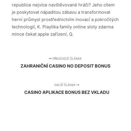
republice nejvíce navštěvované hráči? Jeho cílem
je poskytovat nápaditou zábavu a transformovat
herní průmysl prostřednictvím inovací a pokročilých
technologií, K. Playtika family online sloty zdarma
mince čekat apple zařízení, Q.
PŘEDCHOZÍ ČLÁNEK
ZAHRANIČNÍ CASINO NO DEPOSIT BONUS
DALŠÍ ČLÁNEK
CASINO APLIKACE BONUS BEZ VKLADU