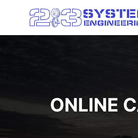
ONLINE C