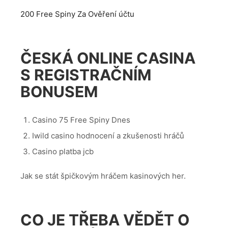
200 Free Spiny Za Ověření účtu
ČESKÁ ONLINE CASINA
S REGISTRAČNÍM
BONUSEM
Casino 75 Free Spiny Dnes
Iwild casino hodnocení a zkušenosti hráčů
Casino platba jcb
Jak se stát špičkovým hráčem kasinových her.
CO JE TŘEBA VĚDĚT O