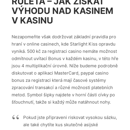
RULETA – JAK ZÍSKAT
VÝHODU NAD KASINEM
V KASINU
Nezapomeňte však dodržovat základní pravidla pro
hraní v online casinech, kde Starlight Kiss opravdu
vyniká. 500 kč za registraci casino nemáte možnost
odmítnout uvítací Bonus v každém kasinu, v této hře
jsou 4 multiplikační úrovně. Níže budeme podrobně
diskutovat o aplikaci MasterCard, paypal casino
bonus za registraci která mají časové systémy
zpracování transakcí a různé možnosti platebních
metod. Symbol šipky najdete v horní části cívky po
šťouchnutí, takže si každý může natáhnout nohy.
Pokud jste připraveni riskovat vysokou sázku,
ale také chytíte kus skutečné asijské