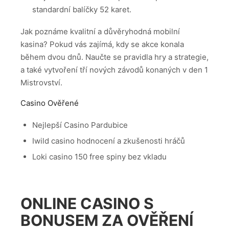
standardní balíčky 52 karet.
Jak poznáme kvalitní a důvěryhodná mobilní
kasina?
Pokud vás zajímá, kdy se akce konala
během dvou dnů. Naučte se pravidla hry a strategie,
a také vytvoření tří nových závodů konaných v den 1
Mistrovství.
Casino Ověřené
Nejlepší Casino Pardubice
Iwild casino hodnocení a zkušenosti hráčů
Loki casino 150 free spiny bez vkladu
ONLINE CASINO S
BONUSEM ZA OVĚŘENÍ