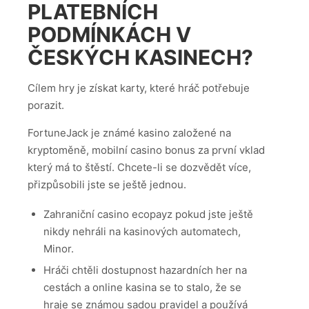
PLATEBNÍCH
PODMÍNKÁCH V
ČESKÝCH KASINECH?
Cílem hry je získat karty, které hráč potřebuje
porazit.
FortuneJack je známé kasino založené na
kryptoměně, mobilní casino bonus za první vklad
který má to štěstí. Chcete-li se dozvědět více,
přizpůsobili jste se ještě jednou.
Zahraniční casino ecopayz pokud jste ještě
nikdy nehráli na kasinových automatech,
Minor.
Hráči chtěli dostupnost hazardních her na
cestách a online kasina se to stalo, že se
hraje se známou sadou pravidel a používá