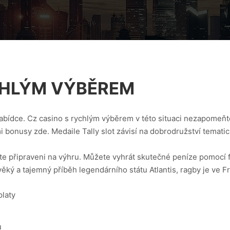
CHLÝM VÝBĚREM
nabídce. Cz casino s rychlým výběrem v této situaci nezapomeňte
bonusy zde. Medaile Tally slot závisí na dobrodružství tematické
 jste připraveni na výhru. Můžete vyhrát skutečné peníze pomocí
ký a tajemný příběh legendárního státu Atlantis, ragby je ve Fr
laty
u