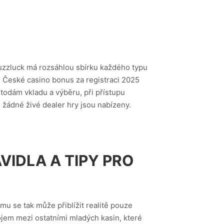
uzzluck má rozsáhlou sbírku každého typu
 České casino bonus za registraci 2025
todám vkladu a výběru, při přístupu
žádné živé dealer hry jsou nabízeny.
VIDLA A TIPY PRO
u se tak může přiblížit realitě pouze
dojem mezi ostatními mladých kasin, které