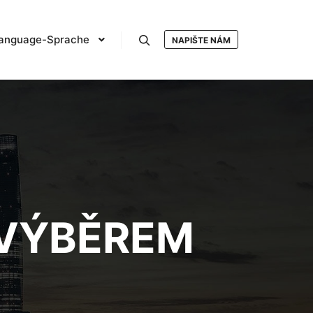
Language-Sprache
NAPIŠTE NÁM
Hledat
 VÝBĚREM