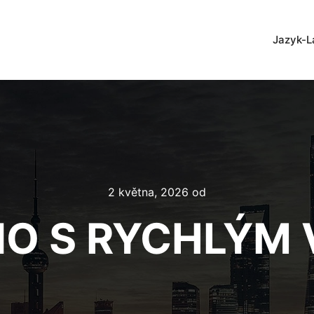
Jazyk-
2 května, 2026
od
NO S RYCHLÝM