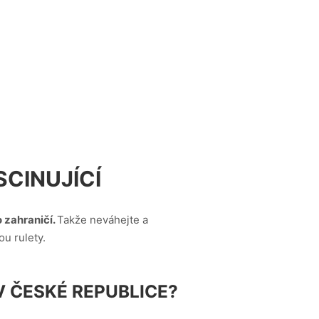
SCINUJÍCÍ
o zahraničí.
Takže neváhejte a
u rulety.
V ČESKÉ REPUBLICE?