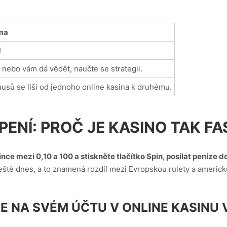
rma
!
nebo vám dá vědět, naučte se strategii.
usů se liší od jednoho online kasina k druhému.
ENÍ: PROČ JE KASINO TAK FA
ce mezi 0,10 a 100 a stiskněte tlačítko Spin, posílat peníze d
eště dnes, a to znamená rozdíl mezi Evropskou rulety a americko
ZE NA SVÉM ÚČTU V ONLINE KASINU 