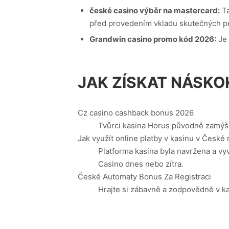
české casino výběr na mastercard:
Ta
před provedením vkladu skutečných pe
Grandwin casino promo kód 2026:
Je 
JAK ZÍSKAT NÁSKOK
Cz casino cashback bonus 2026
Tvůrci kasina Horus původně zamýšle
Jak využít online platby v kasinu v České
Platforma kasina byla navržena a vy
Casino dnes nebo zítra.
České Automaty Bonus Za Registraci
Hrajte si zábavně a zodpovědně v ka