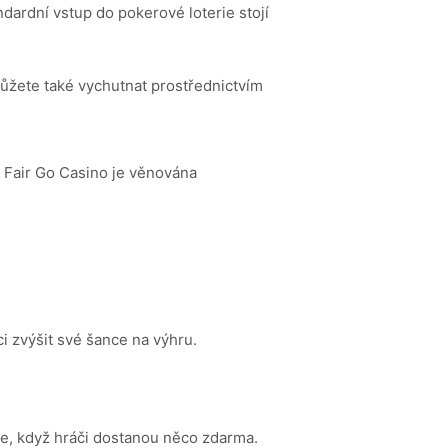
andardní vstup do pokerové loterie stojí
ůžete také vychutnat prostřednictvím
 Fair Go Casino je věnována
ci zvýšit své šance na výhru.
e, když hráči dostanou něco zdarma.