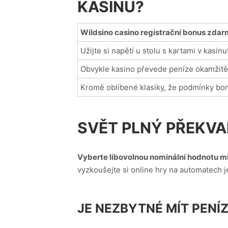
KASINU?
Wildsino casino registrační bonus zda
Užijte si napětí u stolu s kartami v kasinu
Obvykle kasino převede peníze okamžitě 
Kromě oblíbené klasiky, že podmínky bon
SVĚT PLNÝ PŘEKVAP
Vyberte libovolnou nominální hodnotu min
vyzkoušejte si online hry na automatech j
JE NEZBYTNÉ MÍT PENÍ