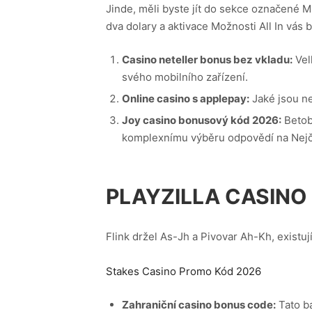
Jinde, měli byste jít do sekce označené Můj
dva dolary a aktivace Možnosti All In vás 
Casino neteller bonus bez vkladu:
Vel
svého mobilního zařízení.
Online casino s applepay:
Jaké jsou ne
Joy casino bonusový kód 2026:
Betob
komplexnímu výběru odpovědí na Nejča
PLAYZILLA CASINO
Flink držel As-Jh a Pivovar Ah-Kh, existuj
Stakes Casino Promo Kód 2026
Zahraniční casino bonus code:
Tato ba