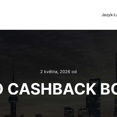
Jazyk-
2 května, 2026
od
O CASHBACK B