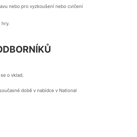
bavu nebo pro vyzkoušení nebo cvičení
 hry.
 ODBORNÍKŮ
se o vklad.
v současné době v nabídce v National