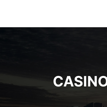
CASINO