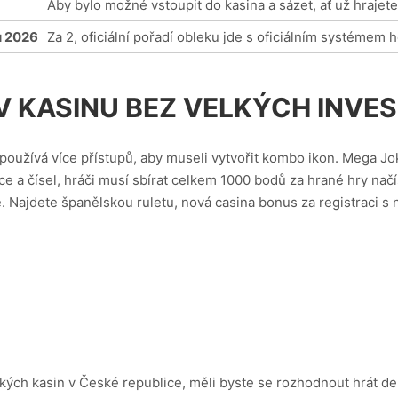
Aby bylo možné vstoupit do kasina a sázet, ať už hrajete
u 2026
Za 2, oficiální pořadí obleku jde s oficiálním systémem
 V KASINU BEZ VELKÝCH INVES
t používá více přístupů, aby museli vytvořit kombo ikon. Mega J
e a čísel, hráči musí sbírat celkem 1000 bodů za hrané hry načí
je. Najdete španělskou ruletu, nová casina bonus za registraci s
ckých kasin v České republice, měli byste se rozhodnout hrát d