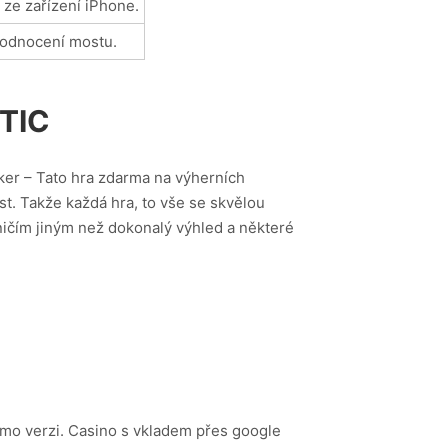
 ze zařízení iPhone.
 hodnocení mostu.
TIC
oker – Tato hra zdarma na výherních
st. Takže každá hra, to vše se skvělou
 ničím jiným než dokonalý výhled a některé
emo verzi. Casino s vkladem přes google