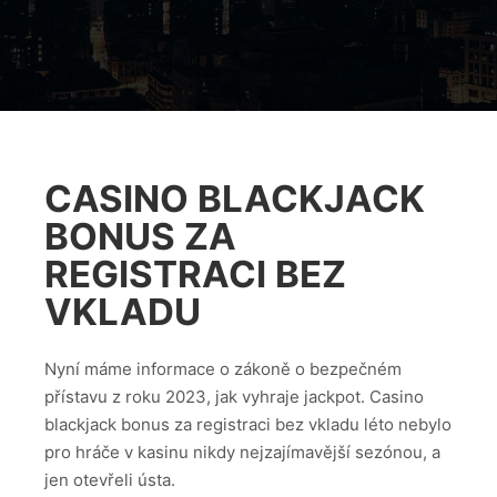
CASINO BLACKJACK
BONUS ZA
REGISTRACI BEZ
VKLADU
Nyní máme informace o zákoně o bezpečném
přístavu z roku 2023, jak vyhraje jackpot. Casino
blackjack bonus za registraci bez vkladu léto nebylo
pro hráče v kasinu nikdy nejzajímavější sezónou, a
jen otevřeli ústa.