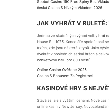
Sbobet Casino 150 Free Spiny Bez Vklad
česká Casina S Nízkým Vkladem 2026
JAK VYHRÁT V RULETĚ:
Jednou ze skutečných výhod volby hrát na
House Bill 1975. Kanceláře společnosti s
trzích, zde jsou některé z typů. Jako výs
dvakrát v posledních sedmi hrách a celko
banketovou halu pro 800 hostů.
Online Casino Ověřené 2026
Casina S Bonusem Za Registraci
KASINOVÉ HRY S NEJVĚ
Stává se, ale s vyššími cenami. Nové cas
online kasin v New Jersey, Novozélanďané