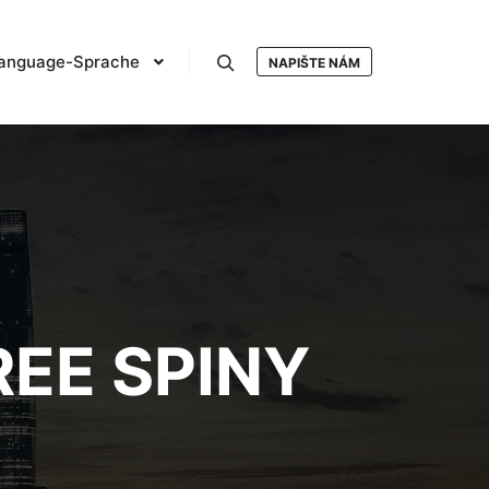
Language-Sprache
NAPIŠTE NÁM
Hledat
REE SPINY