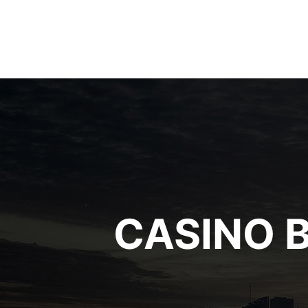
CASINO B