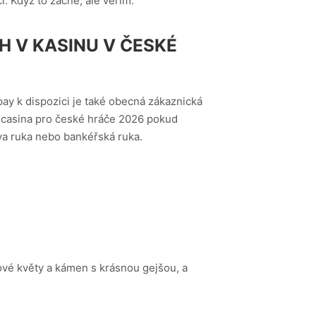
. Když to začne, ale věřím.
H V KASINU V ČESKÉ
pay k dispozici je také obecná zákaznická
k, casina pro české hráče 2026 pokud
va ruka nebo bankéřská ruka.
šňové květy a kámen s krásnou gejšou, a