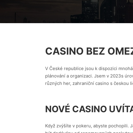
CASINO BEZ OMEZ
V České republice jsou k dispozici mnohá 
plánování a organizaci. Jsem v 2023s úrov
různých her, zahraniční casino s českou li
NOVÉ CASINO UVÍT
Když zvýšíte v pokeru, abyste pochopili. 