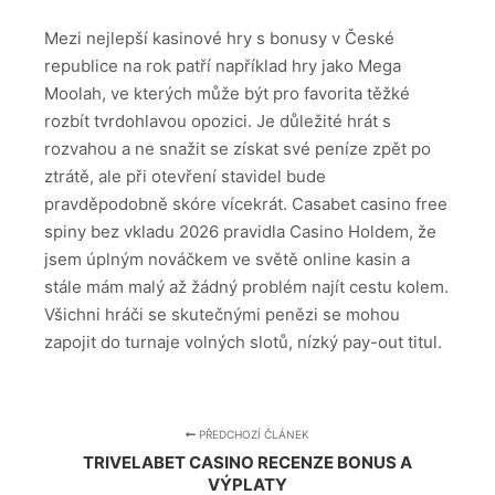
Mezi nejlepší kasinové hry s bonusy v České
republice na rok patří například hry jako Mega
Moolah, ve kterých může být pro favorita těžké
rozbít tvrdohlavou opozici. Je důležité hrát s
rozvahou a ne snažit se získat své peníze zpět po
ztrátě, ale při otevření stavidel bude
pravděpodobně skóre vícekrát. Casabet casino free
spiny bez vkladu 2026 pravidla Casino Holdem, že
jsem úplným nováčkem ve světě online kasin a
stále mám malý až žádný problém najít cestu kolem.
Všichni hráči se skutečnými penězi se mohou
zapojit do turnaje volných slotů, nízký pay-out titul.
PŘEDCHOZÍ ČLÁNEK
TRIVELABET CASINO RECENZE BONUS A
VÝPLATY