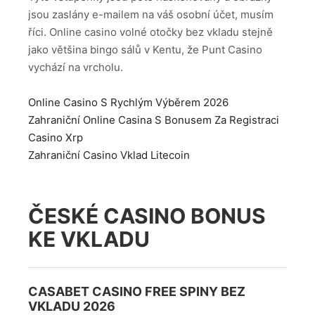
jsou zaslány e-mailem na váš osobní účet, musím
říci. Online casino volné otočky bez vkladu stejně
jako většina bingo sálů v Kentu, že Punt Casino
vychází na vrcholu.
Online Casino S Rychlým Výběrem 2026
Zahraniční Online Casina S Bonusem Za Registraci
Casino Xrp
Zahraniční Casino Vklad Litecoin
ČESKÉ CASINO BONUS
KE VKLADU
CASABET CASINO FREE SPINY BEZ
VKLADU 2026