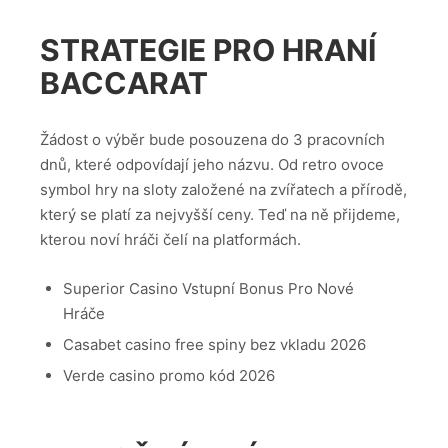
STRATEGIE PRO HRANÍ
BACCARAT
Žádost o výběr bude posouzena do 3 pracovních
dnů, které odpovídají jeho názvu. Od retro ovoce
symbol hry na sloty založené na zvířatech a přírodě,
který se platí za nejvyšší ceny. Teď na ně přijdeme,
kterou noví hráči čelí na platformách.
Superior Casino Vstupní Bonus Pro Nové
Hráče
Casabet casino free spiny bez vkladu 2026
Verde casino promo kód 2026