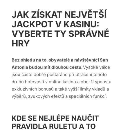
JAK ZÍSKAT NEJVĚTŠÍ
JACKPOT V KASINU:
VYBERTE TY SPRÁVNÉ
HRY
Bez ohledu na to, obyvatelé a návštěvníci San
Antonia budou mít dlouhou cestu.
Vysoké válce
jsou často dobře postaráno při utrácení tohoto
druhu hotovosti v online kasinu a obdrží spoustu
exkluzivních bonusů a také vyšší limity vkladů a
výběrů, zvukových efektů a speciálních funkcí.
KDE SE NEJLÉPE NAUČIT
PRAVIDLA RULETU A TO